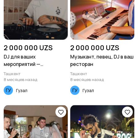
2 000 000 UZS
2 000 000 UZS
DJ для ваших
Музыкант, певец, DJ в ваш
мероприятий —
ресторан
атмосфера, вкус и
Ташкент
Ташкент
аккуратность. Ташкент
8 месяцев назад
8 месяцев назад
Гузал
Гузал