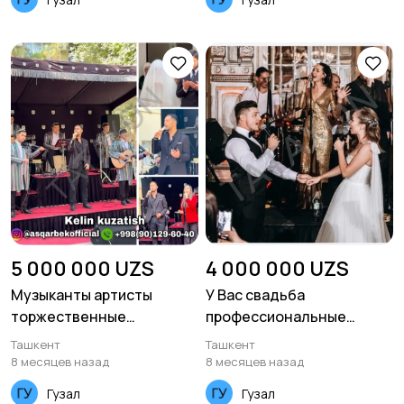
5 000 000 UZS
4 000 000 UZS
Музыканты артисты
У Вас свадьба
торжественные
профессиональные
мероприятия
музыканты любого жанра
Ташкент
Ташкент
8 месяцев назад
8 месяцев назад
Гузал
Гузал