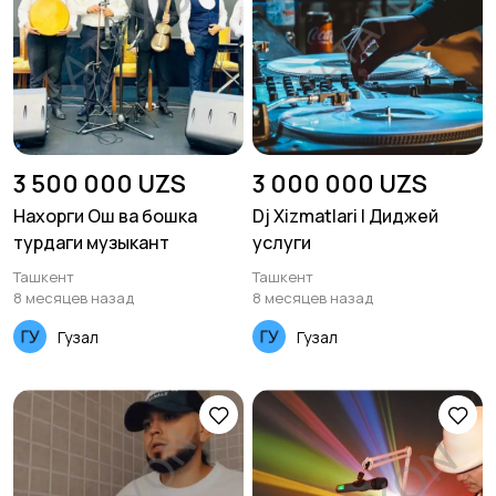
3 500 000 UZS
3 000 000 UZS
Нахорги Ош ва бошка
Dj Xizmatlari | Диджей
турдаги музыкант
услуги
Ташкент
Ташкент
8 месяцев назад
8 месяцев назад
Гузал
Гузал