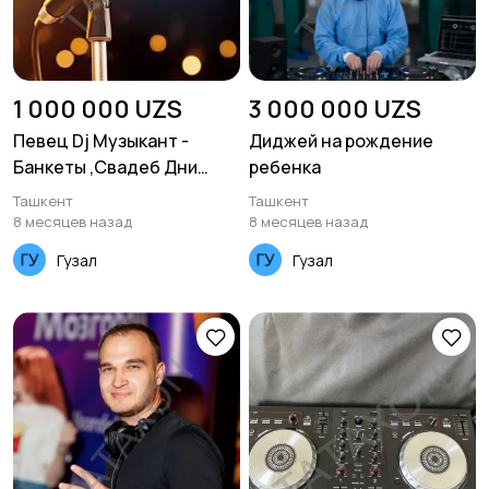
1 000 000 UZS
3 000 000 UZS
Певец Dj Музыкант -
Диджей на рождение
Банкеты ,Свадеб Дни
ребенка
рождения Туй фотиха
Ташкент
Ташкент
тугилган к
8 месяцев назад
8 месяцев назад
Гузал
Гузал