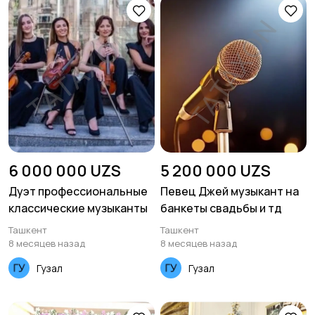
6 000 000 UZS
5 200 000 UZS
Дуэт профессиональные
Певец Джей музыкант на
классические музыканты
банкеты свадьбы и тд
Ташкент
Ташкент
8 месяцев назад
8 месяцев назад
Гузал
Гузал