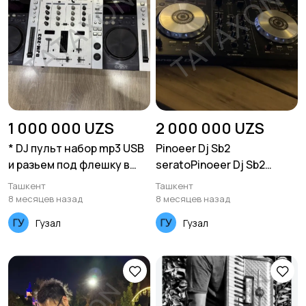
1 000 000 UZS
2 000 000 UZS
* DJ пульт набор mp3 USB
Pinoeer Dj Sb2
и разьем под флешку в
seratoPinoeer Dj Sb2
хорошем рабочем
serato
Ташкент
Ташкент
состоян
8 месяцев назад
8 месяцев назад
Гузал
Гузал