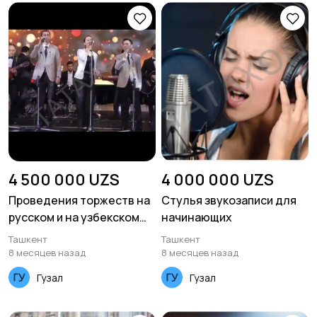
4 500 000 UZS
4 000 000 UZS
Проведения торжеств на
Стулья звукозаписи для
русском и на узбекском
начинающих
языке
Ташкент
Ташкент
8 месяцев назад
8 месяцев назад
Гузал
Гузал