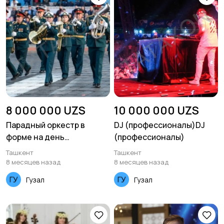
8 000 000 UZS
10 000 000 UZS
Парадный оркестр в
DJ (профессионалы)DJ
форме на день
(профессионалы)
независимости и на
Ташкент
Ташкент
любой праздник
8 месяцев назад
8 месяцев назад
Гузал
Гузал