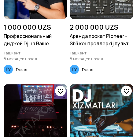
1 000 000 UZS
2 000 000 UZS
Профессиональный
Аренда прокат Pioneer -
диджей Dj на Ваше
Sb3 контроллер dj пульт
мероприятие
кантроллер диджей ddj
Ташкент
Ташкент
8 месяцев назад
8 месяцев назад
Гузал
Гузал