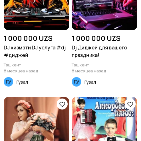
1 000 000 UZS
1 000 000 UZS
DJ хизмати DJ услуга #dj
Dj Диджей для вашего
#диджей
праздника!
Ташкент
Ташкент
8 месяцев назад
8 месяцев назад
Гузал
Гузал