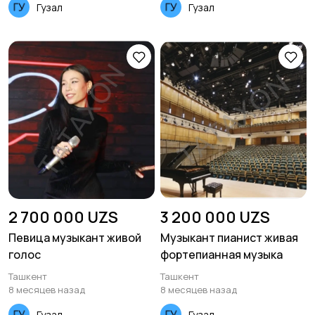
Гузал
Гузал
2 700 000 UZS
3 200 000 UZS
Певица музыкант живой
Музыкант пианист живая
голос
фортепианная музыка
Ташкент
Ташкент
8 месяцев назад
8 месяцев назад
Гузал
Гузал