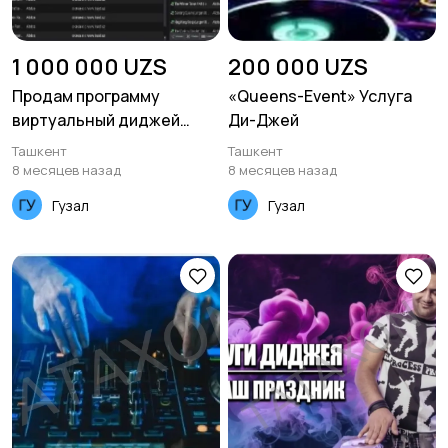
1 000 000 UZS
200 000 UZS
Продам программу
«Queens-Event» Услуга
виртуальный диджей
Ди-Джей
VirtualDJ
Ташкент
Ташкент
8 месяцев назад
8 месяцев назад
Гузал
Гузал