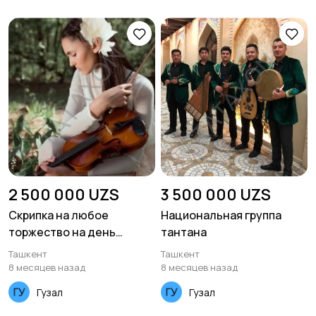
2 500 000 UZS
3 500 000 UZS
Скрипка на любое
Национальная группа
торжество на день
тантана
рождения мероприятия
Ташкент
Ташкент
8 месяцев назад
8 месяцев назад
Гузал
Гузал