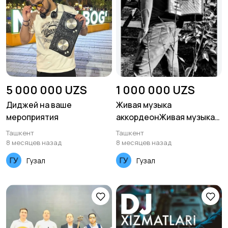
5 000 000 UZS
1 000 000 UZS
Диджей на ваше
Живая музыка
мероприятия
аккордеонЖивая музыка
аккордеон
Ташкент
Ташкент
8 месяцев назад
8 месяцев назад
Гузал
Гузал