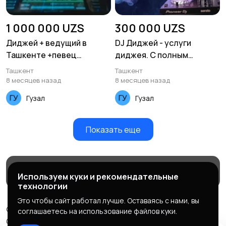
1 000 000 UZS
300 000 UZS
Диджей + ведущий в
DJ Диджей - услуги
Ташкенте +певец
диджея. С полным
+видеосъёмка
оборудованием!
Ташкент
Ташкент
8 месяцев назад
8 месяцев назад
Гузал
Гузал
Показать еще
О нас
Служба поддержки
Используем куки и рекомендательные
технологии
Это чтобы сайт работал лучше. Оставаясь с нами, вы
© 2026 TATAXON
соглашаетесь на использование файлов куки.
ООО "Dorison Group", ИНН: 207113694