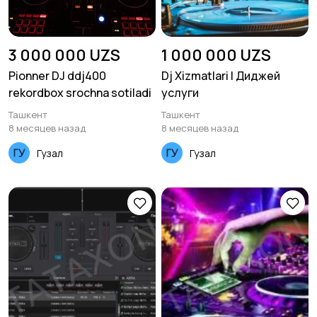
3 000 000 UZS
1 000 000 UZS
Pionner DJ ddj400
Dj Xizmatlari | Диджей
rekordbox srochna sotiladi
услуги
Ташкент
Ташкент
8 месяцев назад
8 месяцев назад
Гузал
Гузал