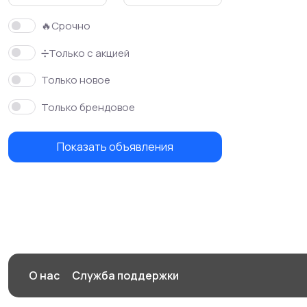
🔥Срочно
➗Только с акцией
Только новое
Только брендовое
Показать объявления
О нас
Служба поддержки