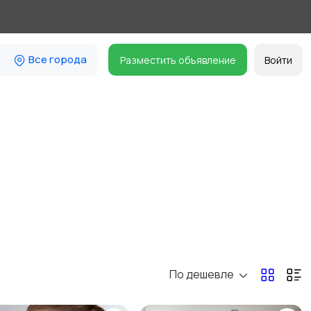
Все города
Разместить объявление
Войти
По дешевле