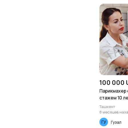
100 000 
Парикмахер 
стажем 10 л
Ташкент
8 месяцев наз
Гузал