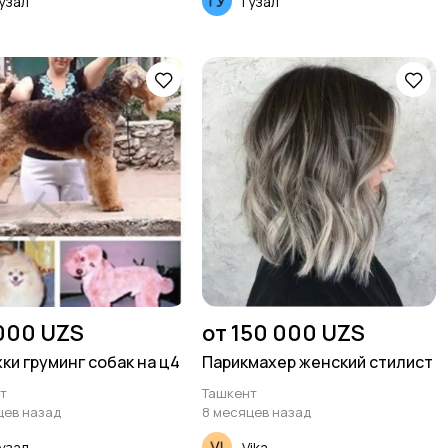
узал
Гузал
000 UZS
от 150 000 UZS
ки груминг собак на ц4
Парикмахер женский стилист
т
Ташкент
цев назад
8 месяцев назад
узал
Vika