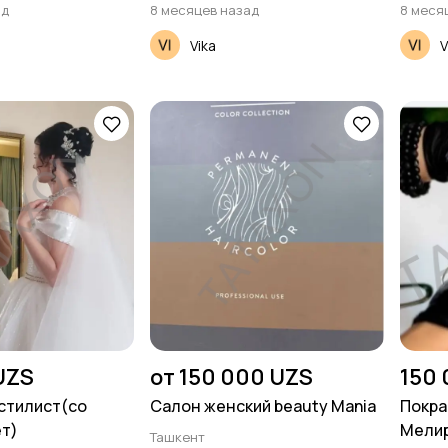
ад
8 месяцев назад
8 меся
Vika
V
UZS
от 150 000 UZS
150
стилист(со
Салон женский beauty Mania
Покра
т)
Мели
Ташкент