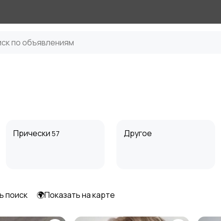
Прически
Другое
57
ь поиск
🌍Показать на карте