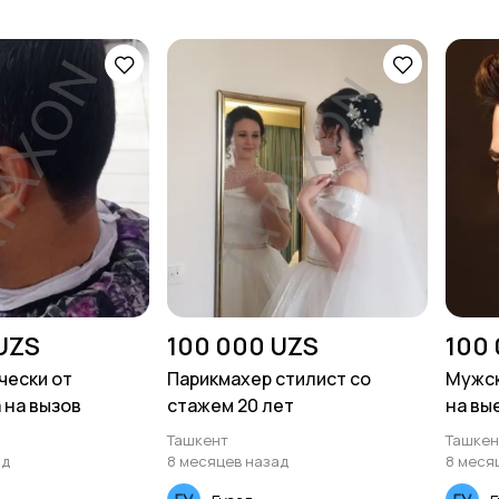
UZS
100 000 UZS
100
чески от
Парикмахер стилист со
Мужск
 на вызов
стажем 20 лет
на вы
Ташкент
Ташкен
ад
8 месяцев назад
8 меся