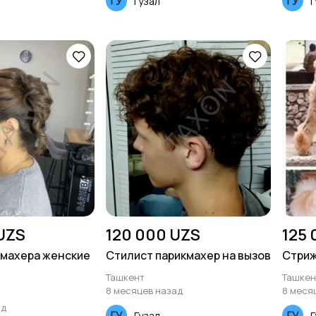
Гузал
Г
UZS
120 000 UZS
125 
кмахера женские
Стилист парикмахер на вызов
Стриж
Ташкент
Ташкен
8 месяцев назад
8 меся
ад
Гузал
Г